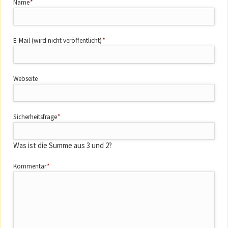
Pflichtfeld
Name
*
Pflichtfeld
E-Mail (wird nicht veröffentlicht)
*
Webseite
Pflichtfeld
Sicherheitsfrage
*
Was ist die Summe aus 3 und 2?
Pflichtfeld
Kommentar
*