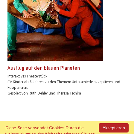
Ausflug auf den blauen Planeten
Interaktives Theaterstück
für Kinder ab 6 Jahren zu den Themen: Unterschiede akzeptieren und
kooperieren.
Gespielt von Ruth Oehler und Theresa Tschira
Navigation
Home
Für Kinder ab 3 Jahre
Für Kinder ab 6 Jahre
Über uns
Impressum und
Diese Seite verwendet Cookies.Durch die
Akzeptieren
überspringen
Kontakt