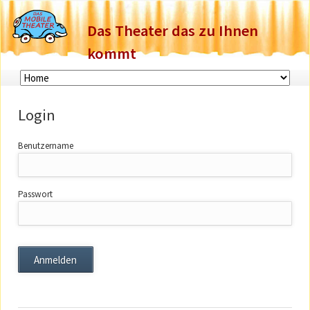
Das Theater das zu Ihnen
kommt
Navigation
überspringen
Login
Benutzername
Passwort
Anmelden