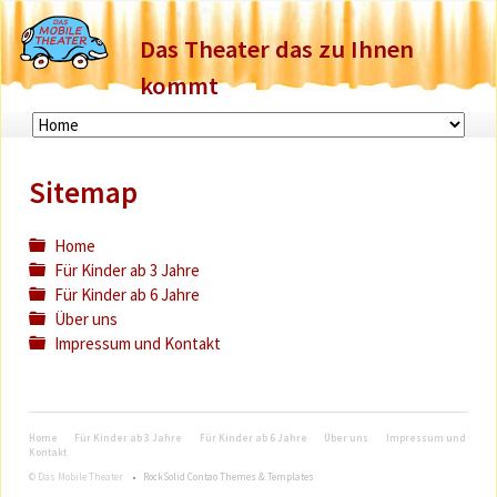
Das Theater das zu Ihnen
kommt
Navigation
überspringen
Sitemap
Home
Für Kinder ab 3 Jahre
Für Kinder ab 6 Jahre
Über uns
Impressum und Kontakt
Navigation
Home
Für Kinder ab 3 Jahre
Für Kinder ab 6 Jahre
Über uns
Impressum und
überspringen
Kontakt
© Das Mobile Theater
RockSolid Contao Themes & Templates